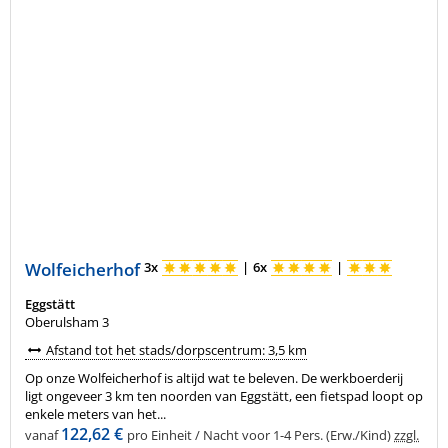
Wolfeicherhof
3x
|
6x
|
Eggstätt
Oberulsham 3
Afstand tot het stads/dorpscentrum: 3,5 km
Op onze Wolfeicherhof is altijd wat te beleven. De werkboerderij
ligt ongeveer 3 km ten noorden van Eggstätt, een fietspad loopt op
enkele meters van het...
122,62 €
vanaf
pro Einheit / Nacht voor 1-4 Pers. (Erw./Kind)
zzgl.