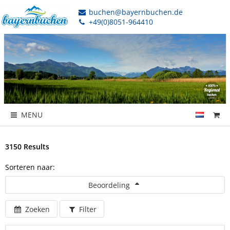
buchen@bayernbuchen.de
+49(0)8051-964410
MENU
3150 Results
Sorteren naar:
Beoordeling
Zoeken
Filter