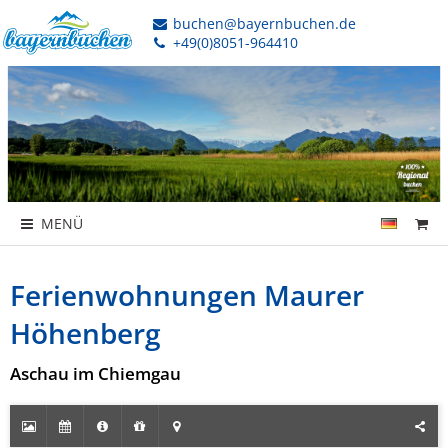
buchen@bayernbuchen.de
+49(0)8051-964410
MENÜ
Ferienwohnungen Maurer
Höhenberg
Aschau im Chiemgau