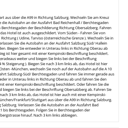
t aus über die A99 in Richtung Salzburg. Wechseln Sie am Kreuz
ie die Autobahn an der Ausfahrt Bad Reichenhall / Berchtesgaden
in Berchtesgaden der Beschilderung Richtung Obersalzberg. Fahren
, das Hotel ist auch ausgeschildert. Vom Süden - Fahren Sie von
chtung ( Udine, Tarviso (österreichische Grenze ). Wechseln Sie in
erlassen Sie die Autobahn an der Ausfahrt Salzburg Süd/ Hallein
en. Biegen Sie entweder in Unterau links in Richtung Oberau ab
Weg ist hier gesamt mit einer Kempinski-Beschriftung beschildert.
radeaus weiter und biegen Sie links bei der Beschriftung
 % Steigerung ). Biegen Sie nach 3 km links ab, das Hotel ist hier
n Osten -München, wechseln Sie noch auf der Autobahn auf die A 10
sfahrt Salzburg-Süd/ Berchtesgaden und fahren Sie immer gerade aus
eder in Unterau links in Richtung Oberau ab und fahren Sie den
 mit einer Kempinski-Beschriftung beschildert. Oder fahren Sie die
iegen Sie links bei der Beschriftung Obersalzberg ab. Fahren Sie
 nach 3 km links ab, das Hotel ist hier auch mit einer Kempinski-
ünchen/Frankfurt/Stuttgart aus über die A99 in Richtung Salzburg.
Salzburg. Verlassen Sie die Autobahn an der Ausfahrt Bad
1 bis Berchtesgaden. Folgen Sie in Berchtesgaden der
zbergstrasse hinauf. Nach 3 km links abbiegen.