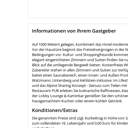
Informationen von Ihrem Gastgeber
Auf 1000 Metern gelegen, kombiniert das Hotel moderne 
Vor der Haustüre beginnt das Freizeitvergnügen in der 
Bedingungen vor. Kultur- und Shoppingfreunde kommen i
elegant eingerichteten Zimmern und Suiten finden Sie n
Blick auf die umliegende Bergwelt bieten. Kostenfreies 
Zubereiter stehen in allen Zimmern und Suiten zur Verf
bietet einen Saunabereich, einen Innen- und Außen-Pool,
Watzmann, Untersberg und Kehlstein inklusive. Im Lifest
und das Alpine Sharing Konzept - Genuss zum Teilen mi
Restaurant PUR erleben Sie kulinarische Raffinessen, kl
der Lobby Lounge & Kaminbar genießen Sie den schönen A
hausgemachtem Kuchen oder einem kühlen Getränk.
Konditionen/Extras
Die genannten Preise sind zzgl. Kurbeitrag in Höhe von 3
zum vollendeten 16. Lebensjahr und 0,00 Euro für Kinde