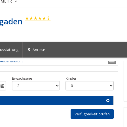
MEHR
sgaden
usstattung
Anreise
Erwachsene
Kinder
Verfügbarkeit prüfen