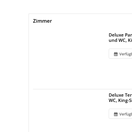
Zimmer
Deluxe Pa
und WC, Ki
Verfüg
Deluxe Te
WC, King-S
Verfüg