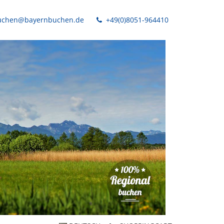
chen@bayernbuchen.de
+49(0)8051-964410