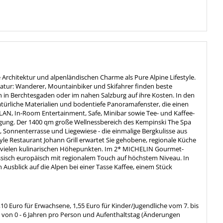
Architektur und alpenländischen Charme als Pure Alpine Lifestyle.
Natur: Wanderer, Mountainbiker und Skifahrer finden beste
n Berchtesgaden oder im nahen Salzburg auf ihre Kosten. In den
atürliche Materialien und bodentiefe Panoramafenster, die einen
WLAN, In-Room Entertainment, Safe, Minibar sowie Tee- und Kaffee-
ügung. Der 1400 qm große Wellnessbereich des Kempinski The Spa
 Sonnenterrasse und Liegewiese - die einmalige Bergkulisse aus
yle Restaurant Johann Grill erwartet Sie gehobene, regionale Küche
t vielen kulinarischen Höhepunkten. Im 2* MICHELIN Gourmet-
assisch europäisch mit regionalem Touch auf höchstem Niveau. In
usblick auf die Alpen bei einer Tasse Kaffee, einem Stück
,10 Euro für Erwachsene, 1,55 Euro für Kinder/Jugendliche vom 7. bis
r von 0 - 6 Jahren pro Person und Aufenthaltstag (Änderungen