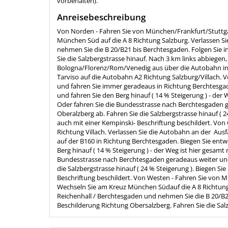
vorbehalten).
Anreisebeschreibung
Von Norden - Fahren Sie von München/Frankfurt/Stuttgar
München Süd auf die A 8 Richtung Salzburg. Verlassen S
nehmen Sie die B 20/B21 bis Berchtesgaden. Folgen Sie 
Sie die Salzbergstrasse hinauf. Nach 3 km links abbiegen
Bologna/Florenz/Rom/Venedig aus über die Autobahn in Ri
Tarviso auf die Autobahn A2 Richtung Salzburg/Villach. V
und fahren Sie immer geradeaus in Richtung Berchtesgad
und fahren Sie den Berg hinauf ( 14 % Steigerung ) - der 
Oder fahren Sie die Bundesstrasse nach Berchtesgaden ge
Oberalzberg ab. Fahren Sie die Salzbergstrasse hinauf ( 24
auch mit einer Kempinski- Beschriftung beschildert. Vo
Richtung Villach. Verlassen Sie die Autobahn an der Au
auf der B160 in Richtung Berchtesgaden. Biegen Sie entw
Berg hinauf ( 14 % Steigerung ) - der Weg ist hier gesamt
Bundesstrasse nach Berchtesgaden geradeaus weiter und b
die Salzbergstrasse hinauf ( 24 % Steigerung ). Biegen Sie
Beschriftung beschildert. Von Westen - Fahren Sie von M
Wechseln Sie am Kreuz München Südauf die A 8 Richtung 
Reichenhall / Berchtesgaden und nehmen Sie die B 20/B2
Beschilderung Richtung Obersalzberg. Fahren Sie die Sal