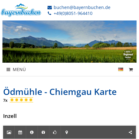
buchen@bayernbuchen.de
+49(0)8051-964410
MENÜ
Ödmühle - Chiemgau Karte
7x
Inzell