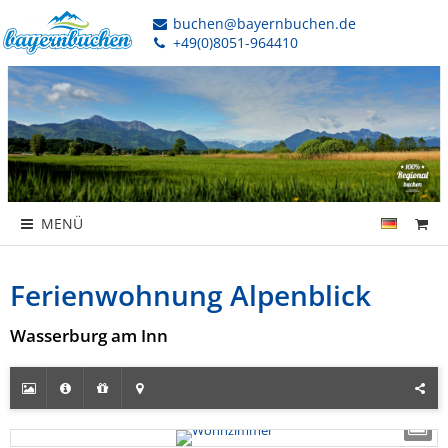
buchen@bayernbuchen.de
+49(0)8051-964410
MENÜ
Ferienwohnung Alpenblick
Wasserburg am Inn